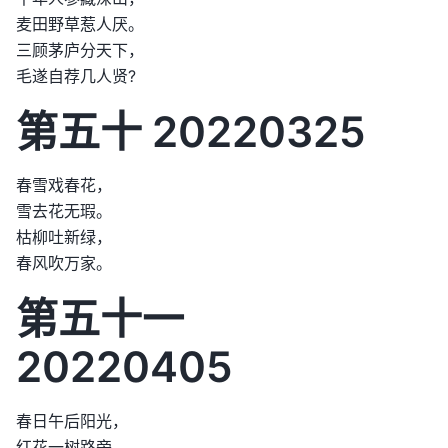
麦田野草惹人厌。
三顾茅庐分天下，
毛遂自荐几人贤?
第五十 20220325
春雪戏春花，
雪去花无瑕。
枯柳吐新绿，
春风吹万家。
第五十一
20220405
春日午后阳光，
红花一树路旁。