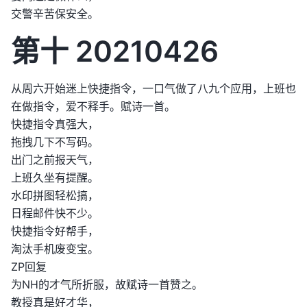
交警辛苦保安全。
第十 20210426
从周六开始迷上快捷指令，一口气做了八九个应用，上班也
在做指令，爱不释手。赋诗一首。
快捷指令真强大，
拖拽几下不写码。
出门之前报天气，
上班久坐有提醒。
水印拼图轻松搞，
日程邮件快不少。
快捷指令好帮手，
淘汰手机废变宝。
ZP回复
为NH的才气所折服，故赋诗一首赞之。
教授真是好才华，