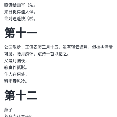
赋诗绘画写书法。
来日觅得佳人伴，
绝对逍遥快活啦。
第十一
公园散步，正值农历三月十五，虽有轻云遮月，但桂树清晰
可见。睹月感怀，赋诗一首以记之。
又是月圆夜，
寂寞伴孤影。
佳人在何处，
料峭春风冷。
第十二
燕子
秋冬南迁春天回，