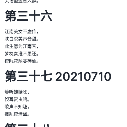
笑语盈盈惹人醉。
第三十六
江南美女不虚传，
肤白貌美声音甜。
此生愿为江南客，
梦枕秦淮不思还。
夜眠花船赛神仙。
第三十七 20210710
静听蛙聒噪，
倾耳赏虫鸣。
歌声不知趣，
搅乱夜清幽。