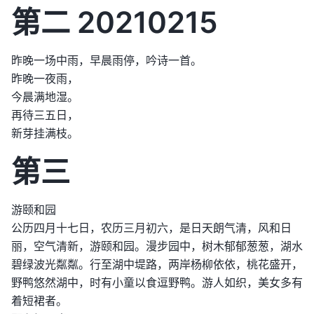
第二 20210215
昨晚一场中雨，早晨雨停，吟诗一首。
昨晚一夜雨，
今晨满地湿。
再待三五日，
新芽挂满枝。
第三
游颐和园
公历四月十七日，农历三月初六，是日天朗气清，风和日
丽，空气清新，游颐和园。漫步园中，树木郁郁葱葱，湖水
碧绿波光粼粼。行至湖中堤路，两岸杨柳依依，桃花盛开，
野鸭悠然湖中，时有小童以食逗野鸭。游人如织，美女多有
着短裙者。