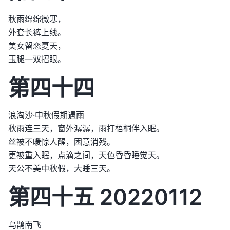
秋雨绵绵微寒，
外套长裤上线。
美女留恋夏天，
玉腿一双招眼。
第四十四
浪淘沙·中秋假期遇雨
秋雨连三天，窗外潺潺，雨打梧桐伴入眠。
丝被不暖惊人醒，困意消残。
更被重入眠，点滴之间，天色昏昏睡觉天。
天公不美中秋假，大睡三天。
第四十五 20220112
乌鹊南飞