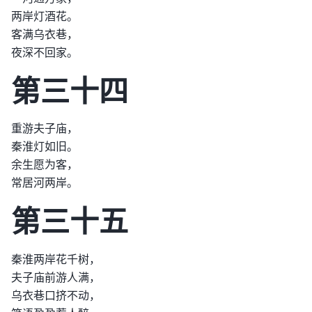
两岸灯酒花。
客满乌衣巷，
夜深不回家。
第三十四
重游夫子庙，
秦淮灯如旧。
余生愿为客，
常居河两岸。
第三十五
秦淮两岸花千树，
夫子庙前游人满，
乌衣巷口挤不动，