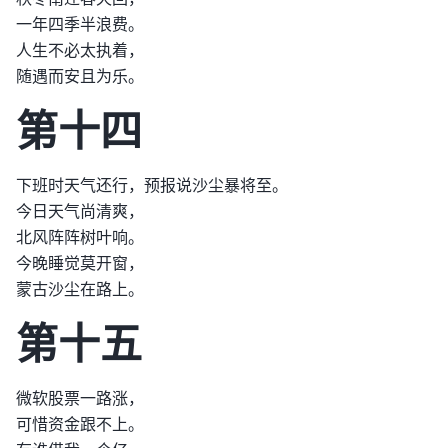
一年四季半浪费。
人生不必太执着，
随遇而安且为乐。
第十四
下班时天气还行，预报说沙尘暴将至。
今日天气尚清爽，
北风阵阵树叶响。
今晚睡觉莫开窗，
蒙古沙尘在路上。
第十五
微软股票一路涨，
可惜资金跟不上。