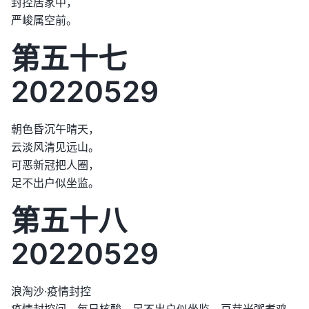
封控居家中，
严峻属空前。
第五十七
20220529
朝色昏沉午晴天，
云淡风清见远山。
可恶新冠把人圈，
足不出户似坐监。
第五十八
20220529
浪淘沙·疫情封控
疫情封控间，每日核酸，足不出户似坐监。豆芽米粥煮鸡