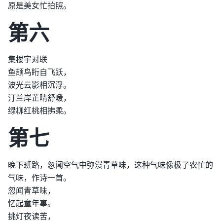
原是美女忙拍照。
第六
集楼宇对联
鱼颉鸟䀪自飞跃，
波光云影相沉浮。
汀兰岸芷晴舒暖，
绿柳红桃相拂柔。
第七
晚下班路，忽闻空气中弥漫青草味，这种气味像极了农忙的
气味，作诗一首。
忽闻青草味，
忆起童年事。
挑灯夜读苦，