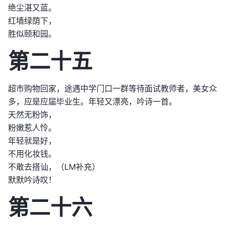
绝尘湛又蓝。
红墙绿荫下，
胜似颐和园。
第二十五
超市购物回家，途遇中学门口一群等待面试教师者，美女众
多，应是应届毕业生。年轻又漂亮，吟诗一首。
天然无粉饰，
粉嫩惹人怜。
年轻就是好，
不用化妆钱。
不敢去搭讪，（LM补充）
默默吟诗叹！
第二十六