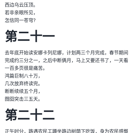
西边乌云压顶。
若非亲眼所见，
怎信同一苍穹?
第二十一
去年底开始读安娜卡列尼娜，计划两三个月完成，春节期间
完成约三分之一，之后中断俩月，马上又要还书了，一天看
一百多页很是痛苦。
鸿篇巨制八十万，
几次放弃终读完。
断断续续五个月，
囫囵突击三五天。
第二十二
正午时分，路遇农民工蹲坐路边树荫下吃饭，身为农民感慨