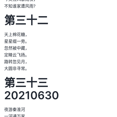
不知谁家遭风雨?
第三十二
天上棉花糖，
星星缀一旁。
忽然被中藏，
定睛云飞扬。
路转忽见月，
大圆非寻常。
第三十三
20210630
夜游秦淮河
一河通万家，