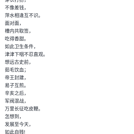
不像差钱，
萍水相逢互不识。
面对面，
槽内共取签，
吃得香甜。
如此卫生条件，
津津下咽不忍直观。
想远古史前，
茹毛饮血；
帝王封建，
易子互煎。
辛亥之后，
军阀混战，
万里长征吃皮鞭。
怎想到，
发展至今天，
如此自贱!