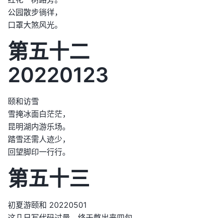
公园散步徜徉，
口罩大煞风光。
第五十二
20220123
颐和访雪
雪掩冰面白茫茫，
昆明湖内游乐场。
踏雪还需人迹少，
回望脚印一行行。
第五十三
初夏游颐和 20220501
​这几日写代码过量，终于憋出来四句。