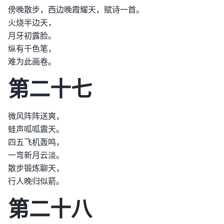
傍晚散步，西边晚霞耀天，赋诗一首。
火烧半边天，
月牙初露脸。
纵有千色笔，
难为此画卷。
第二十七
微风阵阵送爽，
蛙声呱呱震天。
四五飞机轰鸣，
一弯新月云淡。
散步锻炼聊天，
行人晚归似箭。
第二十八