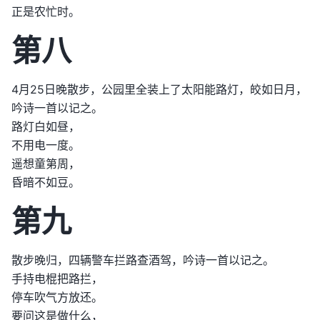
正是农忙时。
第八
4月25日晚散步，公园里全装上了太阳能路灯，皎如日月，
吟诗一首以记之。
路灯白如昼，
不用电一度。
遥想童第周，
昏暗不如豆。
第九
散步晚归，四辆警车拦路查酒驾，吟诗一首以记之。
手持电棍把路拦，
停车吹气方放还。
要问这是做什么，