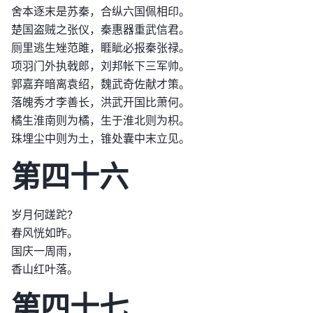
舍本逐末是苏秦，合纵六国佩相印。
楚国盗贼之张仪，秦惠器重武信君。
厕里逃生矬范雎，睚眦必报秦张禄。
项羽门外执戟郎，刘邦帐下三军帅。
郭嘉弃暗离袁绍，魏武奇佐献才策。
落魄秀才李善长，洪武开国比萧何。
橘生淮南则为橘，生于淮北则为枳。
珠埋尘中则为土，锥处囊中末立见。
第四十六
岁月何蹉跎?
春风恍如昨。
国庆一周雨，
香山红叶落。
第四十七