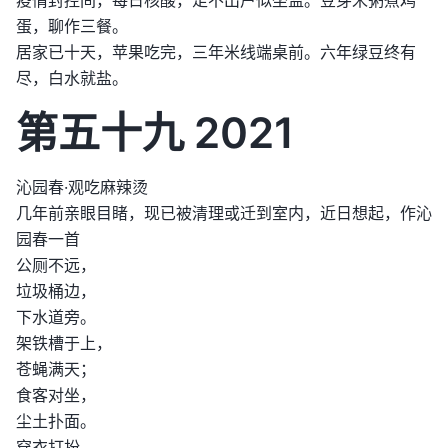
蛋，聊作三餐。
居家已十天，苹果吃完，三年米线端桌前。六年绿豆终有
尽，白水就盐。
第五十九 2021
沁园春·观吃麻辣烫
几年前亲眼目睹，现已被清理或迁到室内，近日想起，作沁
园春一首
公厕不远，
垃圾桶边，
下水道旁。
架铁槽于上，
苍蝇满天；
食客对坐，
尘土扑面。
穿衣打扮，