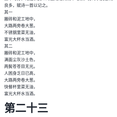
良多，赋诗一首以记之。
其一
搬砖和泥工地中，
大路两旁卷大葱。
不锈钢里菜无油，
富光大杯水当酒。
其二
搬砖和泥工地中，
满面尘灰沙土色，
两鬓苍苍目无光。
人困身乏日已高，
大路两旁卷大葱。
快餐杯里菜无油，
富光大杯水当酒。
第二十三