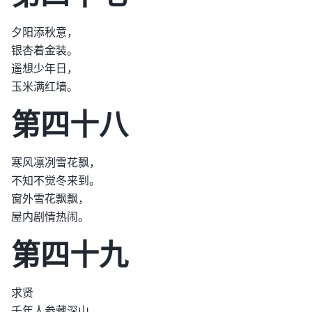
夕阳添秋意，
银杏着金装。
遥想少年日，
玉米满红墙。
第四十八
寒风凛冽雪花飘，
不知不觉冬来到。
窗外雪花飘飘，
屋内剧情热闹。
第四十九
求贤
千年人参藏深山，