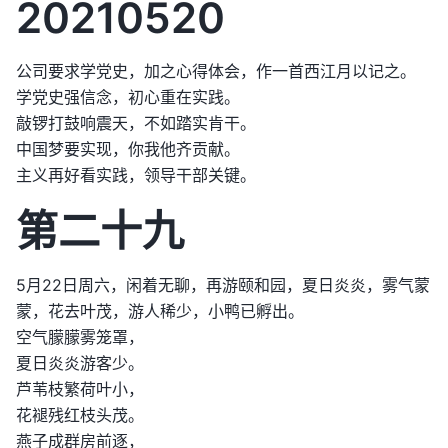
20210520
公司要求学党史，加之心得体会，作一首西江月以记之。
学党史强信念，初心重在实践。
敲锣打鼓响震天，不如踏实肯干。
中国梦要实现，你我他齐贡献。
主义再好看实践，领导干部关键。
第二十九
5月22日周六，闲着无聊，再游颐和园，夏日炎炎，雾气蒙
蒙，花去叶茂，游人稀少，小鸭已孵出。
空气朦朦雾笼罩，
夏日炎炎游客少。
芦苇枝繁荷叶小，
花褪残红枝头茂。
燕子成群房前逐，