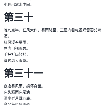
小鸭出窝水中闹。
第三十
晚九点半，狂风大作，暴雨随至，正屋内看电视喝雪碧兑啤
酒。
狂风漫卷暴雨，
屋内电视雪碧。
手把折扇轻摇，
管它风大雨急。
第三十一
夜逢暴风雨，感怀身世。
床头漏雨床尾滴，
漏室岁月藏心底。
今又狂风暴雨夜，