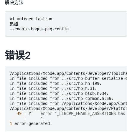
解决方法
vi
autogen
.
lastrun
追加
--
enable
-
bogus
-
pkg
-
config
错误2
/Applications/Xcode.app/Contents/Developer/Toolchai
In
file
included
from
../src/hb-buffer-serialize.cc:
In
file
included
from
../src/hb.hh:199:

In
file
included
from
../src/hb.h:31:

In
file
included
from
../src/hb-blob.h:34:

In
file
included
from
../src/hb-common.h:66:

In
file
included
from
/Applications/Xcode.app/Conten
/Applications/Xcode.app/Contents/Developer/Platform
49
|
#    error "_LIBCPP_ENABLE_ASSERTIONS has b
|
1
error