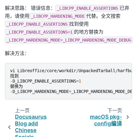
解决思路： 错误信息：
已弃
_LIBCPP_ENABLE_ASSERTIONS
用，请使用
代替。全文搜索
_LIBCPP_HARDENING_MODE
找到使用
_LIBCPP_ENABLE_ASSERTIONS
的地方替换为
_LIBCPP_ENABLE_ASSERTIONS=1
_LIBCPP_HARDENING_MODE=_LIBCPP_HARDENING_MODE_DEBUG
解决方法：
vi
Libreoffice
/
core
/
workdir
/
UnpackedTarball
/
harfbuz
找到
-
D_LIBCPP_ENABLE_ASSERTIONS
=
1
替换为
-
D_LIBCPP_HARDENING_MODE
=
_LIBCPP_HARDENING_MODE_DEB
上一页
下一页
Docusaurus
macOS pkg-
Blog add
config编译
Chinese
Socials