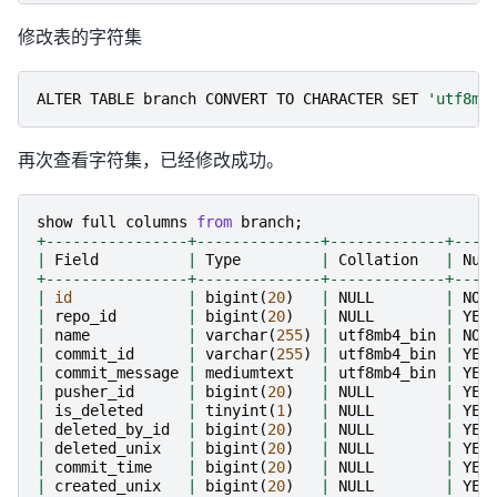
修改表的字符集
ALTER
TABLE
branch
CONVERT
TO
CHARACTER
SET
'utf8mb
再次查看字符集，已经修改成功。
show
full
columns
from
branch
;
+----------------+--------------+-------------+----
|
Field
|
Type
|
Collation
|
Nul
+----------------+--------------+-------------+----
|
id
|
bigint
(
20
)
|
NULL
|
NO
|
repo_id
|
bigint
(
20
)
|
NULL
|
YES
|
name
|
varchar
(
255
)
|
utf8mb4_bin
|
NO
|
commit_id
|
varchar
(
255
)
|
utf8mb4_bin
|
YES
|
commit_message
|
mediumtext
|
utf8mb4_bin
|
YES
|
pusher_id
|
bigint
(
20
)
|
NULL
|
YES
|
is_deleted
|
tinyint
(
1
)
|
NULL
|
YES
|
deleted_by_id
|
bigint
(
20
)
|
NULL
|
YES
|
deleted_unix
|
bigint
(
20
)
|
NULL
|
YES
|
commit_time
|
bigint
(
20
)
|
NULL
|
YES
|
created_unix
|
bigint
(
20
)
|
NULL
|
YES