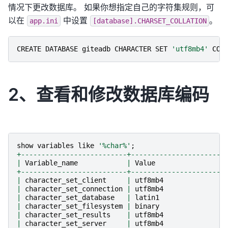
情况下更改数据库。 如果你想指定自己的字符集规则，可
以在
中设置
。
app.ini
[database].CHARSET_COLLATION
CREATE
DATABASE
giteadb
CHARACTER
SET
'utf8mb4'
COL
2、查看和修改数据库编码
show
variables
like
'
%c
har%'
;
+--------------------------+-----------------------
|
Variable_name
|
Value
+--------------------------+-----------------------
|
character_set_client
|
utf8mb4
|
character_set_connection
|
utf8mb4
|
character_set_database
|
latin1
|
character_set_filesystem
|
binary
|
character_set_results
|
utf8mb4
|
character_set_server
|
utf8mb4