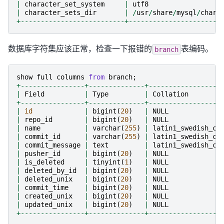
|
character_set_system
|
utf8
|
character_sets_dir
|
/
usr
/
share
/
mysql
/
chars
+--------------------------+-----------------------
数据库字符集应该正常，检查一下报错的
表编码。
branch
show
full
columns
from
branch
;
+----------------+--------------+------------------
|
Field
|
Type
|
Collation
+----------------+--------------+------------------
|
id
|
bigint
(
20
)
|
NULL
|
repo_id
|
bigint
(
20
)
|
NULL
|
name
|
varchar
(
255
)
|
latin1_swedish_ci
|
commit_id
|
varchar
(
255
)
|
latin1_swedish_ci
|
commit_message
|
text
|
latin1_swedish_ci
|
pusher_id
|
bigint
(
20
)
|
NULL
|
is_deleted
|
tinyint
(
1
)
|
NULL
|
deleted_by_id
|
bigint
(
20
)
|
NULL
|
deleted_unix
|
bigint
(
20
)
|
NULL
|
commit_time
|
bigint
(
20
)
|
NULL
|
created_unix
|
bigint
(
20
)
|
NULL
|
updated_unix
|
bigint
(
20
)
|
NULL
+----------------+--------------+------------------