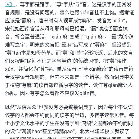
议》
，荨字都是错字。“荨”字从“寻”音，这是汉字的正常发
音规则，是没有问题的，怎么也跟qián音挂不上钩。据考证
应该是“䕭麻”，唐宋时有人误写成“燖麻”，发音为“xián”，
宋代始西南官话从母和邪母就已相混，“䕭”读成舌面塞擦
音，折合至普通话，“xián 麻”变成了“qián 麻”。“䕭”为冷僻
难写之字，明末的文盲把“䕭麻”错写成了“蕁麻”，但没想到
“蕁”tán本是知母药草。而“蕁”和“荨”字形接近，后来的文盲
们又按照“民间不识之字念半边”的传统习惯，把“蕁”读作
xún，并简化为“荨”字。单从读音上“荨xún麻疹”的读音是符
合汉字读音规则的，但它本来却是一个错字。然而词典中关
于植物“荨麻”的读音却遵循原字的读音，读作荨qián麻让人
混乱。因为荨字怎么看都不应该发qián音。
既然“从俗从众”也就没有必要编纂词典了，因为每个不认识
该字的人都会不约而同的读字的半边，多音字读常见音。每
个小学文化水平的学生在没有学到“鸿鹄”之前都会不约而同
的读作“鸿鹄hao”甚至“鸿鹄gao”，北大林建华校长就读了