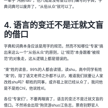
一辈子“鸿鹄hao”，他八成是没有查过你们编写的字典，字
典词典可以废弃了，“从俗从众”就可以了。
4. 语言的变迁不是迁就文盲
的借口
字典和词典本身应该是用字的规范，然而不知哪位“专家”搞
出来这么一个“从俗从众”的原则，让“规范”本身跟着“被规
范”的对象走，这从逻辑上都是错误的。
“束”姓的读音，99%的人都会读错，读shu，高中同学有姓
“束”的，除了语文老师之外都不认识，难道我们就要让人家
改姓shu吗？郗姓的同事，或许祖上就已经从众了，我问他
是不是姓Chī，他说姓Xī。
各位“专家们”，不要再瞎搞了，语言的变迁不是迁就文盲的
借口。不然将会出现“狗货游shuo江告志，票奇别野官人