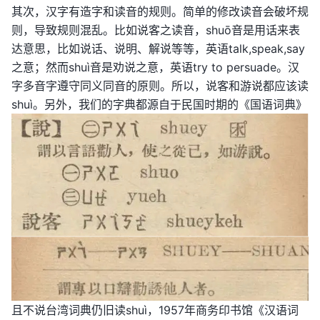
其次，汉字有造字和读音的规则。简单的修改读音会破坏规
则，导致规则混乱。比如说客之读音，shuō音是用话来表
达意思，比如说话、说明、解说等等，英语talk,speak,say
之意；然而shuì音是劝说之意，英语try to persuade。汉
字多音字遵守同义同音的原则。所以，说客和游说都应该读
shuì。另外，我们的字典都源自于民国时期的《国语词典》
且不说台湾词典仍旧读shuì，1957年商务印书馆《汉语词