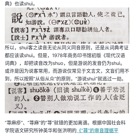
典》也读shuì。
所以，shuì客之读音无论从同义同音原则，还是从词典考证
都应该读shuì。但是，1978年商务印书馆初版《现代汉语
词典》，却把读音改为shuo，但是游说的发音仍为shuì。
或许是因为说客常用，而游说仅常见于文言文，文盲们用不
到，所以按照“从俗从众”的原则，“游说shuì”就逃过一劫。
“荨麻疹”、“荨麻”的“荨”就错的更加离谱。根据中国社会科
学院语文研究所钟英华和张洪明的
《“蕁”的审音理据平