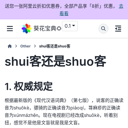
送您一张阿里云折扣优惠券，全部产品享「8折」优惠，
去
看看
0.1
葵花宝典🌻
Other
shui客还是shuo客
shui客还是shuo客
1. 权威规定
根据最新版的《现代汉语词典》（第七版），说客的正确读
音为shuōkè，骠骑的正确读音为piàoqí，荨麻疹的正确读
音为xúnmázhěn。现在电视剧已经改成shuōkè，听着别
扭，感觉不是他是文盲就是我是文盲。