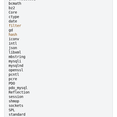
bcmath
bz2
Core
ctype
date
filter
gd
hash
iconv
intl
json
libxml
mbstring
mysqli
mysqlnd
openssl
pcntl
pcre
PDO
pdo_mysql
Reflection
session
shmop
sockets
SPL
standard