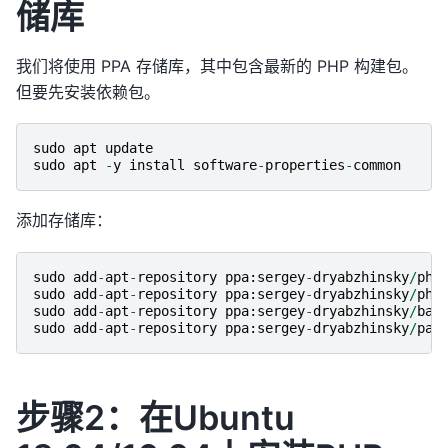
储库
我们将使用 PPA 存储库，其中包含最新的 PHP 构建包。
但要先安装依赖包。
sudo
apt
update
sudo
apt
-
y
install
software
-
properties
-
common
添加存储库：
sudo
add
-
apt
-
repository
ppa
:
sergey
-
dryabzhinsky
/
php
sudo
add
-
apt
-
repository
ppa
:
sergey
-
dryabzhinsky
/
php
sudo
add
-
apt
-
repository
ppa
:
sergey
-
dryabzhinsky
/
bac
sudo
add
-
apt
-
repository
ppa
:
sergey
-
dryabzhinsky
/
pac
步骤2：在Ubuntu