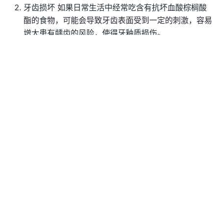
牙齿损坏 如果日常生活中经常吃含有抗坏血酸棕榈酸
酯的食物，可能会导致牙齿表面受到一定的刺激，容易
增大患有龋齿的风险，使得牙釉质损伤。
血压升高 抗坏血酸棕榈酸酯可能会对血压造成一定的
影响，使得血压异常升高，血管收缩比较明显，伴随着
心慌、乏力等不适的症状。
除上述较为常见的危害外，还有可能会出现肝脏代谢负担加
重等危害，需要及时就医诊断。
十五、焦糖色
焦糖色素对人体的危害一般有皮肤变黑、肝脏损伤、肾脏损
伤等。